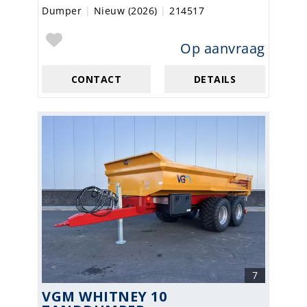
Dumper
|
Nieuw (2026)
|
214517
Op aanvraag
CONTACT
DETAILS
7
VGM WHITNEY 10