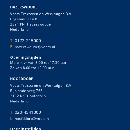
HAZERSWOUDE
Voets Tractoren en Werktuigen B.V.
Engelandlaan 8
2391 PN Hazerswoude
Nederland
T
0172-215000
E
hazerswoude@voets.nl
Openingstijden
Ma t/m vr van 8.00 tot 17.30 uur
Za van 8.00 tot 12.00 uur
HOOFDDORP
Voets Tractoren en Werktuigen B.V.
Rijnlanderweg 763
2132 NK Hoofddorp
Nederland
T
020-4541000
E
hoofddorp@voets.nl
Openingstijden