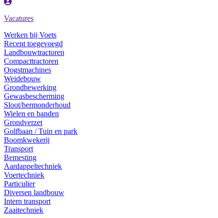
Vacatures
Werken bij Voets
Recent toegevoegd
Landbouwtractoren
Compacttractoren
Oogstmachines
Weidebouw
Grondbewerking
Gewasbescherming
Sloot/bermonderhoud
Wielen en banden
Grondverzet
Golfbaan / Tuin en park
Boomkwekerij
Transport
Bemesting
Aardappeltechniek
Voertechniek
Particulier
Diversen landbouw
Intern transport
Zaaitechniek