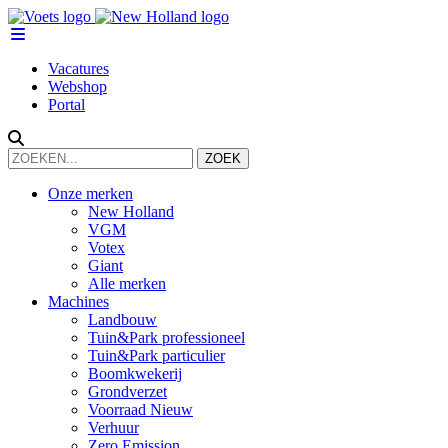
Vacatures
Webshop
Portal
Onze merken
New Holland
VGM
Votex
Giant
Alle merken
Machines
Landbouw
Tuin&Park professioneel
Tuin&Park particulier
Boomkwekerij
Grondverzet
Voorraad Nieuw
Verhuur
Zero Emission