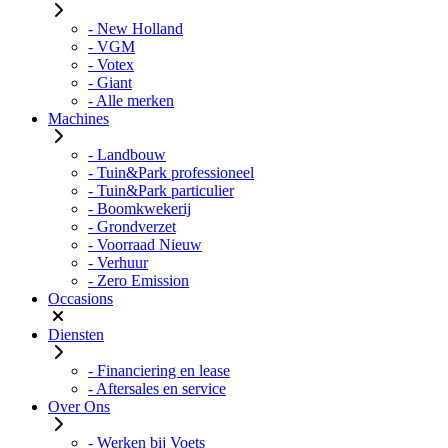
- New Holland
- VGM
- Votex
- Giant
- Alle merken
Machines
- Landbouw
- Tuin&Park professioneel
- Tuin&Park particulier
- Boomkwekerij
- Grondverzet
- Voorraad Nieuw
- Verhuur
- Zero Emission
Occasions
Diensten
- Financiering en lease
- Aftersales en service
Over Ons
- Werken bij Voets