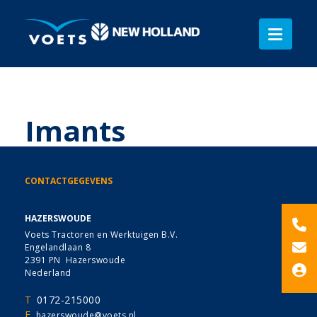
Imants
CONTACTGEGEVENS
HAZERSWOUDE
Voets Tractoren en Werktuigen B.V.
Engelandlaan 8
2391 PN Hazerswoude
Nederland
T
0172-215000
E
hazerswoude@voets.nl