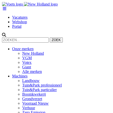
Vacatures
Webshop
Portal
Onze merken
New Holland
VGM
Votex
Giant
Alle merken
Machines
Landbouw
Tuin&Park professioneel
Tuin&Park particulier
Boomkwekerij
Grondverzet
Voorraad Nieuw
Verhuur
Zero Emission