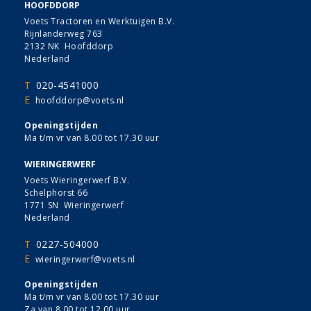
HOOFDDORP
Voets Tractoren en Werktuigen B.V.
Rijnlanderweg 763
2132 NK Hoofddorp
Nederland
T
020-4541000
E
hoofddorp@voets.nl
Openingstijden
Ma t/m vr van 8.00 tot 17.30 uur
WIERINGERWERF
Voets Wieringerwerf B.V.
Schelphorst 66
1771 SN Wieringerwerf
Nederland
T
0227-504000
E
wieringerwerf@voets.nl
Openingstijden
Ma t/m vr van 8.00 tot 17.30 uur
Za van 8.00 tot 12.00 uur