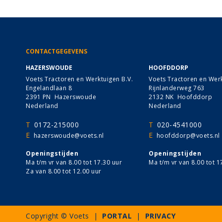
CONTACTGEGEVENS
HAZERSWOUDE
HOOFDDORP
Voets Tractoren en Werktuigen B.V.
Voets Tractoren en Werk
Engelandlaan 8
Rijnlanderweg 763
2391 PN Hazerswoude
2132 NK Hoofddorp
Nederland
Nederland
T
0172-215000
T
020-4541000
E
E
hazerswoude@voets.nl
hoofddorp@voets.nl
Openingstijden
Openingstijden
Ma t/m vr van 8.00 tot 17.30 uur
Ma t/m vr van 8.00 tot 1
Za van 8.00 tot 12.00 uur
Copyright © Voets |
PORTAL
|
PRIVACY