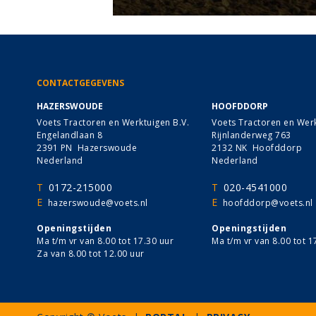
CONTACTGEGEVENS
HAZERSWOUDE
HOOFDDORP
Voets Tractoren en Werktuigen B.V.
Voets Tractoren en Werk
Engelandlaan 8
Rijnlanderweg 763
2391 PN Hazerswoude
2132 NK Hoofddorp
Nederland
Nederland
T
0172-215000
T
020-4541000
E
E
hazerswoude@voets.nl
hoofddorp@voets.nl
Openingstijden
Openingstijden
Ma t/m vr van 8.00 tot 17.30 uur
Ma t/m vr van 8.00 tot 1
Za van 8.00 tot 12.00 uur