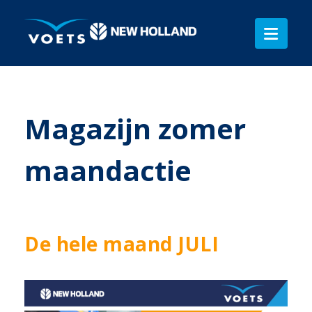
Magazijn zomer
maandactie
De hele maand JULI