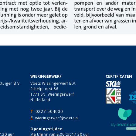
WIERINGERWERF
CERTIFICATEN
tuigen B.V.
Voets Wieringerwerf B.V.
Schelphorst 66
1771 SN Wieringerwerf
Nederland
T
0227-504000
E
wieringerwerf@voets.nl
Openingstijden
7.30 uur
Ma t/m vr van 8.00 tot 17.30 uur