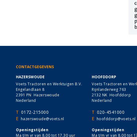
CONTACTGEGEVENS
HAZERSWOUDE
HOOFDDORP
Voets Tractoren en Werktuigen B.V.
Voets Tractoren en Werk
Engelandlaan 8
Rijnlanderweg 763
2391 PN Hazerswoude
2132 NK Hoofddorp
Nederland
Nederland
T
0172-215000
T
020-4541000
E
E
hazerswoude@voets.nl
hoofddorp@voets.nl
Openingstijden
Openingstijden
Ma t/m vr van 8.00 tot 17.30 uur
Ma t/m vr van 8.00 tot 1