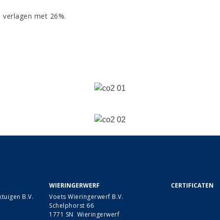
te verlagen met 26%.
WIERINGERWERF
CERTIFICATEN
tuigen B.V.
Voets Wieringerwerf B.V.
Schelphorst 66
1771 SN Wieringerwerf