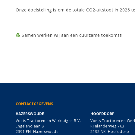
Onze doelstelling is om de totale CO2-uitstoot in 2026 
Samen werken wij aan een duurzame toekomst!
CONTACTGEGEVENS
HAZERSWOUDE
HOOFDDORP
Voets Tractoren en Werktuigen B.V.
Voets Tractoren en Werk
Engelandlaan 8
Rijnlanderweg 763
2391 PN Hazerswoude
2132 NK Hoofddorp