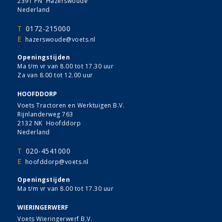
2391 PN Hazerswoude
Nederland
T
0172-215000
E
hazerswoude@voets.nl
Openingstijden
Ma t/m vr van 8.00 tot 17.30 uur
Za van 8.00 tot 12.00 uur
HOOFDDORP
Voets Tractoren en Werktuigen B.V.
Rijnlanderweg 763
2132 NK Hoofddorp
Nederland
T
020-4541000
E
hoofddorp@voets.nl
Openingstijden
Ma t/m vr van 8.00 tot 17.30 uur
WIERINGERWERF
Voets Wieringerwerf B.V.