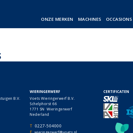
ONZE MERKEN
MACHINES
OCCASIONS
s
WIERINGERWERF
CERTIFICATEN
tuigen B.V.
Voets Wieringerwerf B.V.
Schelphorst 66
1771 SN Wieringerwerf
Nederland
T
0227-504000
E
wieringerwerf@voets.nl