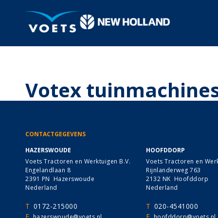
Votex tuinmachine
CONTACTGEGEVENS
HAZERSWOUDE
HOOFDDORP
Voets Tractoren en Werktuigen B.V.
Voets Tractoren en Werk
Engelandlaan 8
Rijnlanderweg 763
2391 PN Hazerswoude
2132 NK Hoofddorp
Nederland
Nederland
T
0172-215000
T
020-4541000
E
E
hazerswoude@voets.nl
hoofddorp@voets.nl