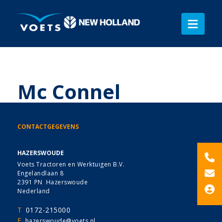
Mc Connel
CONTACTGEGEVENS
HAZERSWOUDE
Voets Tractoren en Werktuigen B.V.
Engelandlaan 8
2391 PN Hazerswoude
Nederland
T
0172-215000
E
hazerswoude@voets.nl