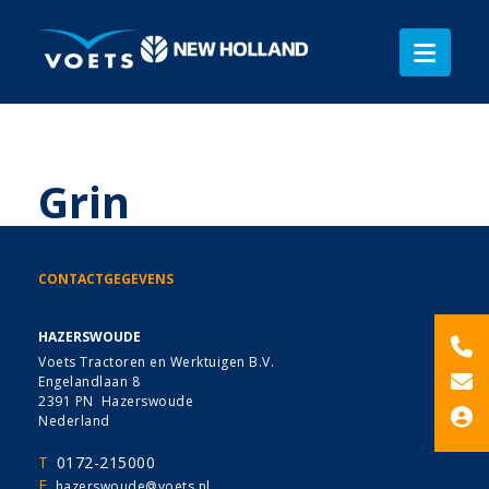
Grin
CONTACTGEGEVENS
HAZERSWOUDE
Voets Tractoren en Werktuigen B.V.
Engelandlaan 8
2391 PN Hazerswoude
Nederland
T
0172-215000
E
hazerswoude@voets.nl