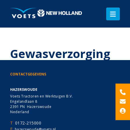
Gewasverzorging
CONTACTGEGEVENS
HAZERSWOUDE
Voets Tractoren en Werktuigen B.V.
Engelandlaan 8
2391 PN Hazerswoude
Nederland
T
0172-215000
E
hazerswoude@voets.nl