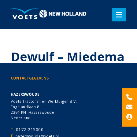
Dewulf – Miedema
CONTACTGEGEVENS
HAZERSWOUDE
Voets Tractoren en Werktuigen B.V.
Engelandlaan 8
2391 PN Hazerswoude
Nederland
T
0172-215000
E
hazerswoude@voets.nl