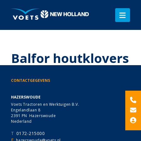
Balfor houtklovers
CONTACTGEGEVENS
HAZERSWOUDE
Voets Tractoren en Werktuigen B.V.
Engelandlaan 8
2391 PN Hazerswoude
Nederland
T
0172-215000
E
hazerswoude@voets.nl