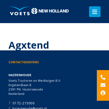
Agxtend
CONTACTGEGEVENS
HAZERSWOUDE
Voets Tractoren en Werktuigen B.V.
Engelandlaan 8
2391 PN Hazerswoude
Nederland
T
0172-215000
E
hazerswoude@voets.nl