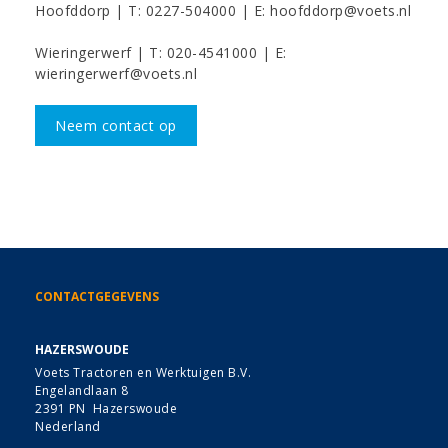
Hoofddorp | T: 0227-504000 | E: hoofddorp@voets.nl
Wieringerwerf | T: 020-4541000 | E:
wieringerwerf@voets.nl
Neem contact op
CONTACTGEGEVENS
HAZERSWOUDE
Voets Tractoren en Werktuigen B.V.
Engelandlaan 8
2391 PN Hazerswoude
Nederland