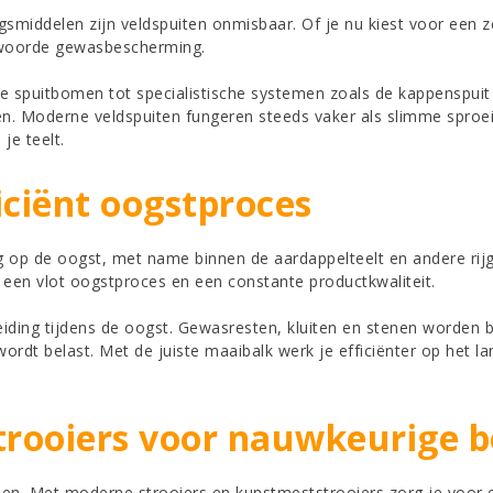
ddelen zijn veldspuiten onmisbaar. Of je nu kiest voor een zel
ntwoorde gewasbescherming.
e spuitbomen tot specialistische systemen zoals de kappenspuit
en. Moderne veldspuiten fungeren steeds vaker als slimme sproei
je teelt.
iciënt oogstproces
ing op de oogst, met name binnen de aardappelteelt en andere ri
 een vlot oogstproces en een constante productkwaliteit.
iding tijdens de oogst. Gewasresten, kluiten en stenen worden 
dt belast. Met de juiste maaibalk werk je efficiënter op het la
trooiers voor nauwkeurige 
n. Met moderne strooiers en kunstmeststrooiers zorg je voor ee