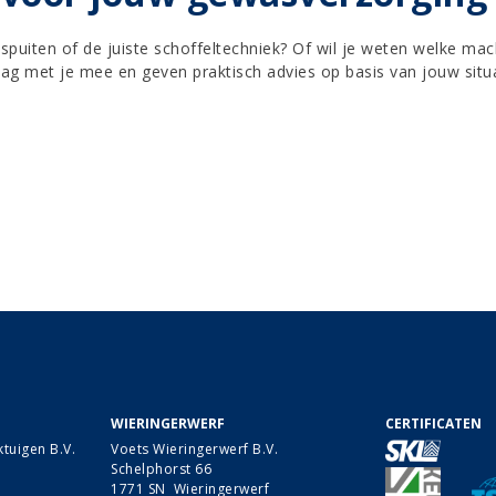
enspuiten of de juiste schoffeltechniek? Of wil je weten welke ma
ag met je mee en geven praktisch advies op basis van jouw situa
WIERINGERWERF
CERTIFICATEN
tuigen B.V.
Voets Wieringerwerf B.V.
Schelphorst 66
1771 SN Wieringerwerf