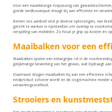
Voor een nauwkeurige toepassing van gewasbeschermingsmi
goede landbouwspuit draagt bij aan efficiënte en vera
Binnen ons aanbod vind je diverse oplossingen, van bred
gericht te werken in rijenteelten om overlap te voorkom
verspilling van middelen. Zo houd je grip op kosten én op 
Maaibalken voor een eff
Maaibalken spelen een belangrijke rol in de voorbereid
gelijkmatige bewerking van het gewas, wat bijdraagt aan
Daarnaast dragen maaibalken bij aan een effectieve sche
eindproduct schoner wordt en de oogstmachine minder wor
verwerkingssnelheid.
Strooiers en kunstmests
Een goede bemesting is essentieel voor gezonde gewasse