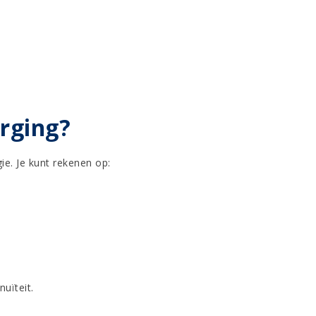
rging?
ie. Je kunt rekenen op:
uïteit.