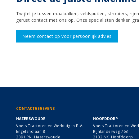
Twijfel je tussen maaibalken, veldspuiten, strooiers, rij
gerust contact met ons op. Onze specialisten denken gra
Neem contact op voor persoonlijk advies
CONTACTGEGEVENS
HAZERSWOUDE
HOOFDDORP
Voets Tractoren en Werktuigen B.V.
Voets Tractoren en Werk
Engelandlaan 8
Rijnlanderweg 763
2391 PN Hazerswoude
2132 NK Hoofddorp