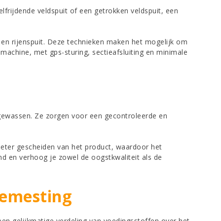
frijdende veldspuit of een getrokken veldspuit, een
 en rijenspuit. Deze technieken maken het mogelijk om
machine, met gps-sturing, sectieafsluiting en minimale
jgewassen. Ze zorgen voor een gecontroleerde en
beter gescheiden van het product, waardoor het
nd en verhoog je zowel de oogstkwaliteit als de
bemesting
n gelijkmatige verdeling van voedingsstoffen over het