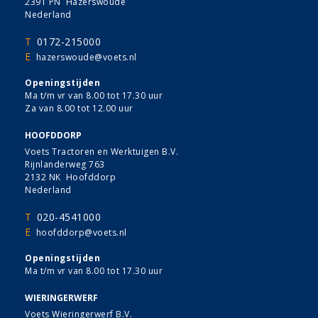
2391 PN Hazerswoude
Nederland
T
0172-215000
E
hazerswoude@voets.nl
Openingstijden
Ma t/m vr van 8.00 tot 17.30 uur
Za van 8.00 tot 12.00 uur
HOOFDDORP
Voets Tractoren en Werktuigen B.V.
Rijnlanderweg 763
2132 NK Hoofddorp
Nederland
T
020-4541000
E
hoofddorp@voets.nl
Openingstijden
Ma t/m vr van 8.00 tot 17.30 uur
WIERINGERWERF
Voets Wieringerwerf B.V.