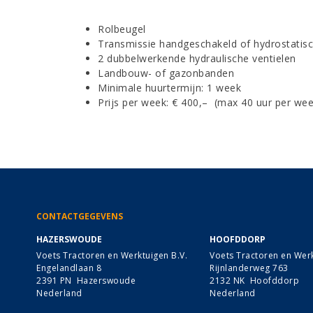
Rolbeugel
Transmissie handgeschakeld of hydrostatis
2 dubbelwerkende hydraulische ventielen
Landbouw- of gazonbanden
Minimale huurtermijn: 1 week
Prijs per week: € 400,– (max 40 uur per wee
CONTACTGEGEVENS
HAZERSWOUDE
HOOFDDORP
Voets Tractoren en Werktuigen B.V.
Voets Tractoren en Werk
Engelandlaan 8
Rijnlanderweg 763
2391 PN Hazerswoude
2132 NK Hoofddorp
Nederland
Nederland