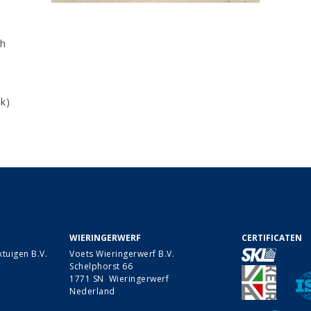
ch
k)
WIERINGERWERF
CERTIFICATEN
tuigen B.V.
Voets Wieringerwerf B.V.
Schelphorst 66
1771 SN Wieringerwerf
Nederland